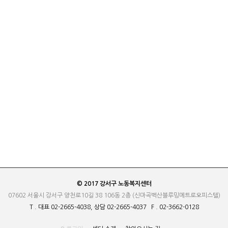
© 2017 강서구 노동복지센터
07602 서울시 강서구 양천로10길 38 106동 2층 (신마곡벽산블루밍메트로오피스텔)
T . 대표 02-2665-4038, 상담 02-2665-4037 F . 02-3662-0128