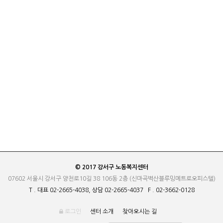
© 2017 강서구 노동복지센터
07602 서울시 강서구 양천로10길 38 106동 2층 (신마곡벽산블루밍메트로오피스텔)
T . 대표 02-2665-4038, 상담 02-2665-4037 F . 02-3662-0128
로그인
센터 소개
찾아오시는 길