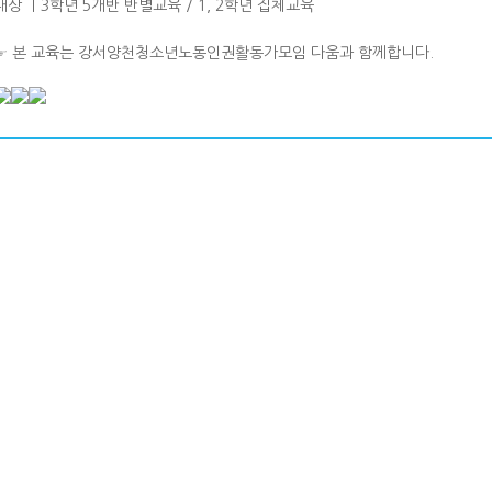
대상 ㅣ3학년 5개반 반별교육 / 1, 2학년 집체교육
☞ 본 교육는 강서양천청소년노동인권활동가모임 다움과 함께합니다.