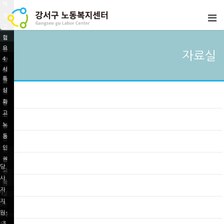
백
영
고
협
노
요
업
동
자료실
4
양
사
인
서
월
보
업
권
특
울
화
호
세
교
성
서
홍
곡
사
무
육
화
울
신
역
정
상
고
신
고
지
책
담
노
정
노
하
모
동
고
동
철
임
인
노
인
상
권
동
권
담
당
교
인
교
사
육
권
육
자
기
설
교
지
4
양
문
육
원-
차
원
결
3