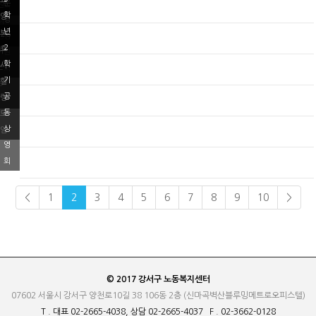
요
운
원
과
학
양
영
터
년
보
026
위
OU
2
호
라
원
학
사
는
회
기
힐
동
공
링
동
모
상
임
영
회
<
1
2
3
4
5
6
7
8
9
10
>
© 2017 강서구 노동복지센터
07602 서울시 강서구 양천로10길 38 106동 2층 (신마곡벽산블루밍메트로오피스텔)
T . 대표 02-2665-4038, 상담 02-2665-4037 F . 02-3662-0128