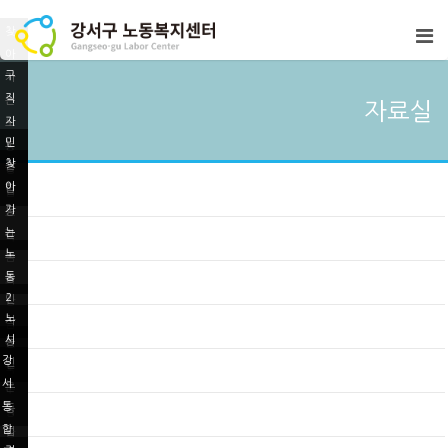
찾
아
구
가
직
는
자료실
자
노
민
노
동
찾
관
동
상
아
합
법
담
가
동
교
는
간
육
노
노
담
동
동
회
2
인
상
노
차
식
담
시
동
생
교
강
민
인
수
육
서
노
문
수
통
동
학
령
합
법
강