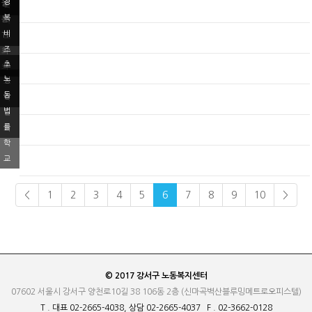
경
돌
률
좌
복
봄
학
비
TF
교
즈
회
초
고
의
노
청
교
동
강
육
법
연
률
회
학
교
<
1
2
3
4
5
6
7
8
9
10
>
© 2017 강서구 노동복지센터
07602 서울시 강서구 양천로10길 38 106동 2층 (신마곡벽산블루밍메트로오피스텔)
T . 대표 02-2665-4038, 상담 02-2665-4037 F . 02-3662-0128